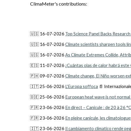
ClimaMeter's contributions:
🇺🇸 16-07-2026
Top Science Panel Backs Research
🇺🇸 16-07-2026
Climate scientists sharpen tools l
🇺🇸 16-07-2026
As Climate Extremes Collide, Attri
🇪🇸 11-07-2026
¿Cuántas olas de calor habrá este 
🇵🇭 09-07-2026
Climate change, El Niño worsen ex
🇮🇹 25-06-2026
L'Europa soffoca
📄 Internazional
🇩🇪 25-06-2026
European heat wave is not norma
🇫🇷 23-06-2026
En direct – Canicule : de 20 à 26 °
🇫🇷 23-06-2026
En pleine canicule, les climatologu
🇮🇹 23-06-2026
Il cambiamento climatico rende peggi