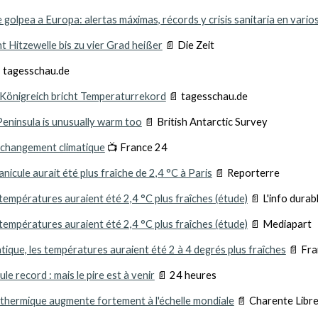
e golpea a Europa: alertas máximas, récords y crisis sanitaria en vario
Hitzewelle bis zu vier Grad heißer
📄 Die Zeit
 tagesschau.de
s Königreich bricht Temperaturrekord
📄 tagesschau.de
 Peninsula is unusually warm too
📄 British Antarctic Survey
 changement climatique
📺 France 24
nicule aurait été plus fraîche de 2,4 °C à Paris
📄 Reporterre
 températures auraient été 2,4 °C plus fraîches (étude)
📄 L'info durab
 températures auraient été 2,4 °C plus fraîches (étude)
📄 Mediapart
tique, les températures auraient été 2 à 4 degrés plus fraîches
📄 Fra
e record : mais le pire est à venir
📄 24 heures
 thermique augmente fortement à l'échelle mondiale
📄 Charente Libr