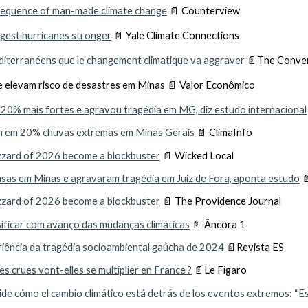
sequence of man-made climate change
📄 Counterview
ngest hurricanes stronger
📄 Yale Climate Connections
éditerranéens que le changement climatique va aggraver
📄The Conver
 elevam risco de desastres em Minas 📄 Valor Econômico
20% mais fortes e agravou tragédia em MG, diz estudo internacional
am em 20% chuvas extremas em Minas Gerais
📄
ClimaInfo
izzard of 2026 become a blockbuster
📄
Wicked Local
sas em Minas e agravaram tragédia em Juiz de Fora, aponta estudo

izzard of 2026 become a blockbuster
📄
The Providence Journal
ificar com avanço das mudanças climáticas
📄
Âncora 1
iência da tragédia socioambiental gaúcha de 2024
📄
Revista ES
es crues vont-elles se multiplier en France ?
📄
Le Figaro
 mide cómo el cambio climático está detrás de los eventos extremos: