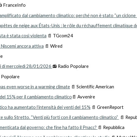

FranceInfo
mplificato dal cambiamento climatico: perché non è stato “un ciclone
mpêtes de neige aux États-Unis : le rôle du réchauffement climatique
ta è stata così violenta
📄 T
Gcom24
 Niscemi ancora attiva
📄 Wired
le
si di mercoledì 28/01/2026
📻
Radio Popolare
o Popolare
as even worse in a warming climate
📄
Scientific American
e del 15% per il cambiamento climatico
📄
Avvenire
tico ha aumentato l’intensità dei venti del 15%
📄 GreenReport
e sullo Stretto. “Venti più forti con il cambiamento climatico”
📄 Repub
 dimenticata dal governo: che fine ha fatto il Pnacc?
📄 Repubblica