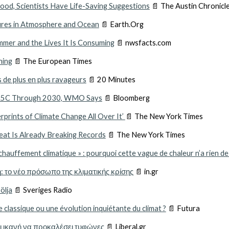
lood, Scientists Have Life-Saving Suggestions
📄 The Austin Chronicl
res in Atmosphere and Ocean
📄 Earth.Org
mmer and the Lives It Is Consuming
📄 nwsfacts.com
ning
📄 The European Times
 de plus en plus ravageurs
📄 20 Minutes
 1.5C Through 2030, WMO Says
📄 Bloomberg
prints of Climate Change All Over It’
📄 The New York Times
e Heat Is Already Breaking Records
📄 The New York Times
hauffement climatique » : pourquoi cette vague de chaleur n’a rien de 
το νέο πρόσωπο της κλιματικής κρίσης
📄 in.gr
ölja
📄 Sveriges Radio
classique ou une évolution inquiétante du climat ?
📄 Futura
αι ικανή να προκαλέσει τυφώνες
📄 Liberal.gr