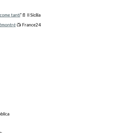
 come tanti
”
📄
Il Sicilia
 démontré
📺
France24
blica