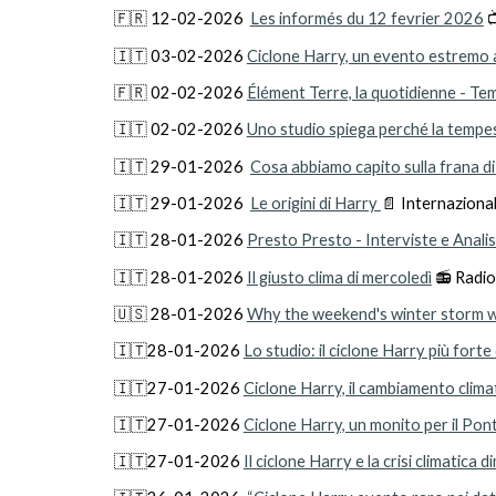
🇫🇷 12
-02-2026
Les informés du 12 fevrier 2026

🇮🇹
03
-0
2
-2026
Ciclone Harry, un evento estremo a
🇫🇷
02
-0
2
-2026
Élément Terre, la quotidienne - Te
🇮🇹
0
2
-0
2
-2026
Uno studio spiega perché la tempes
🇮🇹
29-
01-2026
Cosa abbiamo capito sulla frana di
🇮🇹
2
9
-
01-2026
Le origini di Harry
📄
Internaziona
🇮🇹
28-
01-2026
Presto Presto - Interviste e Anali
🇮🇹
28-
01-2026
Il giusto clima di mercoledì
📻 Radi
🇺🇸
28
-
01
-202
6
Why the weekend's winter storm w
🇮🇹2
8
-01-2026
Lo studio: il ciclone Harry più fort
🇮🇹27
-01-2026
Ciclone Harry, il cambiamento clima
🇮🇹27
-01-2026
Ciclone Harry, un monito per il Pont
🇮🇹27
-01-2026
Il ciclone Harry e la crisi climatica