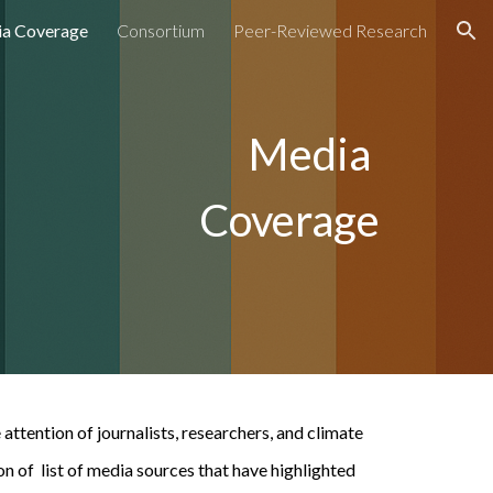
a Coverage
Consortium
Peer-Reviewed Research
ion
Media
Coverage
ttention of journalists, researchers, and climate
ion of
list of media sources
that have highlighted