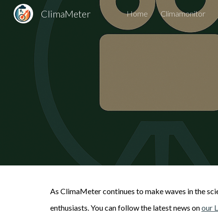
ClimaMeter
Home
Climamonitor
Sk
As ClimaMeter continues to make waves in the scien
enthusiasts.
You can follow the latest news on
our L