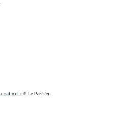
e
« naturel »
📄 Le Parisien