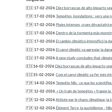
🇪🇸 17-02-2026
Diez borrascas de alto impacto se
🇫🇷 17-02-2026
Tempêtes, inondations : vers une n
🇫🇷 17-02-2026
Pluies intenses, crues dévastatric
🇪🇸 17-02-2026
Dentro de la tormenta más monstruo
🇪🇸 17-02-2026
El cambio climático intensificó la 
🇪🇸 17-02-2026
El canvi climàtic va agreujar la da
🇪🇺 17-02-2026
A new study concludes that climate
🇪🇸
1
6
-02-2026
Diez borrascas de alto impacto seg
🇪🇸
1
5
-02-2026
Com el canvi climàtic va fer més in
🇫🇷 1
4
-02-2026
Tempête Nils : ce que les scientif
🇫🇷 12
-02-2026
« Un train de tempêtes » frappe la 
🇫🇷 12
-02-2026
Attisée par le chaos climatique, la 
🇫🇷
12
-02-2026
Élément Terre, la quotidienne - Nil