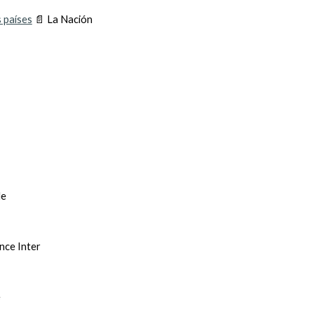
s países
📄 La Nación
le
nce Inter
e