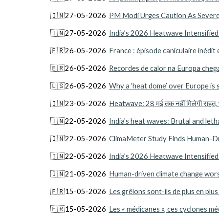
🇮🇳27-05-2026
PM Modi Urges Caution As Severe
🇮🇳27-05-2026
India’s 2026 Heatwave Intensifie
🇫🇷26-05-2026
France : épisode caniculaire inédit
🇧🇷26-05-2026
Recordes de calor na Europa cheg
🇺🇸26-05-2026
Why a ‘heat dome’ over Europe is 
🇮🇳23-05-2026
Heatwave: 28 मई तक नहीं मिलेगी राहत, भट्ठी
🇮🇳22-05-2026
India's heat waves: Brutal and leth
🇮🇳22-05-2026
ClimaMeter Study Finds Human-Dr
🇮🇳22-05-2026
India’s 2026 Heatwave Intensifie
🇮🇳21-05-2026
Human-driven climate change worse
🇫🇷15-05-2026
Les grêlons sont-ils de plus en plu
🇫🇷15-05-2026
Les « médicanes », ces cyclones m