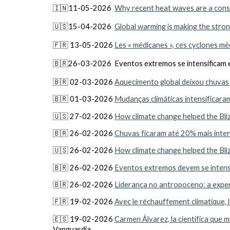
🇮🇳11-05-2026
Why recent heat waves are a con
🇺🇸15-04-2026
Global warming is making the stro
🇫🇷 13-05-2026
Les « médicanes », ces cyclones m
🇧🇷26-03-2026 Eventos extremos se intensificam e
🇧🇷 02-03-2026
Aquecimento global deixou chuvas 
🇧🇷 01-03-2026
Mudanças climáticas intensificar
🇺🇸 27-02-2026
How climate change helped the Bl
🇧🇷 26-02-2026
Chuvas ficaram até 20% mais inten
🇺🇸 26-02-2026
How climate change helped the Bl
🇧🇷 26-02-2026
Eventos extremos devem se intens
🇧🇷 26-02-2026
Liderança no antropoceno: a exper
🇫🇷 19-02-2026
Avec le réchauffement climatique, l
🇪🇸 19-02-2026
Carmen Álvarez, la científica que
Vanguardia