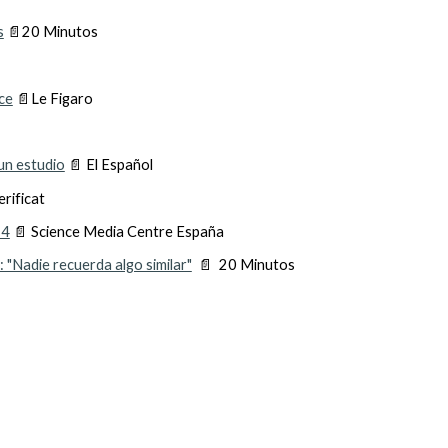
s
📄
20 Minutos
ce
📄
Le Figaro
 un estudio
📄
El Español
rificat
24
📄
Science Media Centre España
"Nadie recuerda algo similar"
📄 20 Minut
os