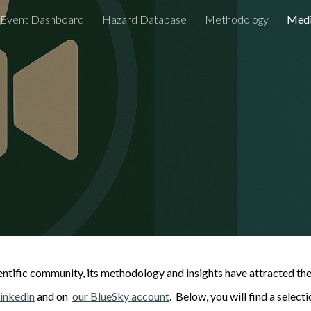
Event Dashboard
Hazard Database
Methodology
Medi
ip to main content
Skip to navigat
tific community, its methodology and insights have attracted the a
in
kedin
and on
our BlueSky account
. Below, you will find a select