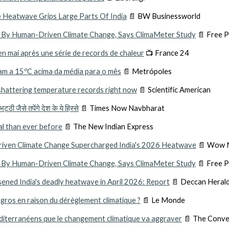
 Heatwave Grips Large Parts Of India
📄 BW Businessworld
d By Human-Driven Climate Change, Says ClimaMeter Study
📄 Free P
 en mai après une série de records de chaleur
📺 France 24
am a 15ºC acima da média para o mês
📄 Metrópoles
shattering temperature records right now
📄 Scientific American
 जैसे तपेंगे देश के ये हिस्से
📄 Times Now Navbharat
al than ever before
📄 The New Indian Express
iven Climate Change Supercharged India's 2026 Heatwave
📄 Wow 
d By Human-Driven Climate Change, Says ClimaMeter Study
📄 Free P
ned India's deadly heatwave in April 2026: Report
📄 Deccan Heral
s gros en raison du dérèglement climatique ?
📄 Le Monde
éditerranéens que le changement climatique va aggraver
📄 The Conve