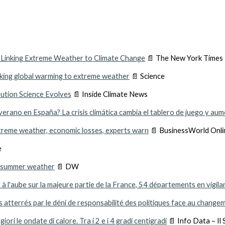
 Linking Extreme Weather to Climate Change
📄 The New York Times
inking global warming to extreme weather
📄 Science
bution Science Evolves
📄 Inside Climate News
verano en España? La crisis climática cambia el tablero de juego y au
treme weather, economic losses, experts warn
📄 BusinessWorld Onli
e
l summer weather
📄 DW
C à l'aube sur la majeure partie de la France, 54 départements en vigil
es atterrés par le déni de responsabilité des politiques face au change
ori le ondate di calore. Tra i 2 e i 4 gradi centigradi
📄 Info Data – Il