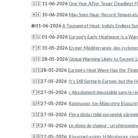
🇺🇸 11-06-2026
One Year After Texas' Deadliest F
🇭🇰 10-06-2026
May Sees Near-Record Temperatu
🌐 01-06-2026
A Tsunami of Heat: India's Endless Su
🇪🇺 01-06-2026
Europe's Early Heatwave Is a War
🇫🇷 31-05-2026
En mer Méditerranée, des cyclones
🇺🇸 28-05-2026
Global Warming Likely to Exceed
🇺🇸2
8
-05-2026
Europe’s Heat Wave Has the ‘Finger
🇺🇸27-05-2026
It’s Still Spring in Europe, but th
🇫🇷27-05-2026
« Absolument impossible sans le réc
🇬🇷27-05-2026
Καύσωνας τον Μάιο στην Ευρώπη: 
🇸🇪27-05-2026
Flera döda i tidig europeisk värmeb
🇫🇷27-05-2026
Le dôme de chaleur : un phénomène 
🇬🇷27-05-2026
Κλιματική κρίση: Η Μεσόγειος είν