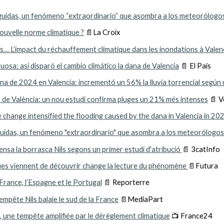
guidas, un fenómeno “extraordinario” que asombra a los meteorólogo
ouvelle norme climatique ?
📄
La Croix
es… L’impact du réchauffement climatique dans les inondations à Valen
sa: así disparó el cambio climático la dana de Valencia
📄
El País
dana de 2024 en Valencia: incrementó un 56% la lluvia torrencial según
na de València: un nou estudi confirma pluges un 21% més intenses
📄
Ve
 change intensified the flooding caused by the dana in Valencia in 20
uidas, un fenómeno "extraordinario" que asombra a los meteorólogos: 
tensa la borrasca Nils segons un primer estudi d'atribució
📄 3catInfo
iques viennent de découvrir change la lecture du phénomène
📄Fu
tura
France, l’Espagne et le Portugal
📄
Reporterre
tempête Nils balaie le sud de la France
📄
MediaPart
s, une tempête amplifiée par le dérèglement climatique
📺
France24