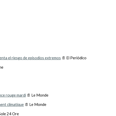
menta el riesgo de episodios extremos
📄 El Periódico
ne
ance rouge mardi
📄 Le Monde
ment climatique
📄 Le Monde
 Sole 24 Ore